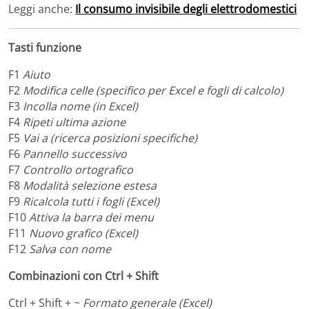
Leggi anche:
Il consumo invisibile degli elettrodomestici
Tasti funzione
F1
Aiuto
F2
Modifica celle (specifico per Excel e fogli di calcolo)
F3
Incolla nome (in Excel)
F4
Ripeti ultima azione
F5
Vai a (ricerca posizioni specifiche)
F6
Pannello successivo
F7
Controllo ortografico
F8
Modalità selezione estesa
F9
Ricalcola tutti i fogli (Excel)
F10
Attiva la barra dei menu
F11
Nuovo grafico (Excel)
F12
Salva con nome
Combinazioni con Ctrl + Shift
Ctrl + Shift + ~
Formato generale (Excel)