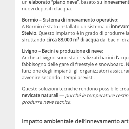
un
elaborato “piano neve”
, basato su
innevamento
nuovi depositi d’acqua.
Bormio – Sistema di innevamento operativo:
A Bormio è stato installato un sistema di
innevame
Stelvio
. Questo impianto è in grado di produrre l
sfruttando
circa 88.000 m³ di acqua
dai bacini di
Livigno – Bacini e produzione di neve:
Anche a Livigno sono stati realizzati bacini d’acq
fabbisogno delle gare di freestyle e snowboard. N
funzione degli impianti, gli organizzatori assicura
avvenire secondo i tempi previsti.
Queste soluzioni tecniche rendono possibile cre
nevicate naturali
—
purché le temperature restin
produrre neve tecnica
.
Impatto ambientale dell’innevamento arti