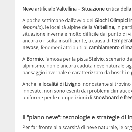
Neve artificiale Valtellina – Situazione critica dell
A poche settimane dall’avvio dei
Giochi Olimpici 
febbraio
), le località alpine della
Valtellina
, in par
situazione invernale molto difficile dal punto di 
ancora o risulta insufficiente, a causa di
temperat
nevose
, fenomeni attribuiti al
cambiamento clima
A
Bormio
, famosa per la pista
Stelvio
, scenario de
alpinismo, non è ancora caduta neve naturale signi
paesaggio invernale è caratterizzato da boschi e 
Anche le
località di Livigno
, nonostante si trovino
innevate, non sono esenti dai problemi climatici
uniforme per le competizioni di
snowboard e free
Il “piano neve”: tecnologie e strategie di 
Per far fronte alla scarsità di neve naturale, le 