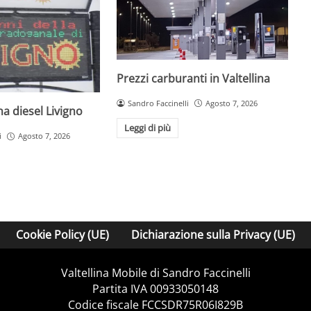
Prezzi carburanti in Valtellina
Sandro Faccinelli
Agosto 7, 2026
a diesel Livigno
Leggi di più
i
Agosto 7, 2026
Cookie Policy (UE)
Dichiarazione sulla Privacy (UE)
Valtellina Mobile di Sandro Faccinelli
Partita IVA 00933050148
Codice fiscale FCCSDR75R06I829B