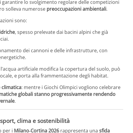
di garantire lo svolgimento regolare delle competizioni
altro solleva numerose
preoccupazioni ambientali
.
iazioni sono:
idriche
, spesso prelevate dai bacini alpini che già
ciai.
ionamento dei cannoni e delle infrastrutture, con
energetiche.
 l’acqua artificiale modifica la copertura del suolo, può
 locale, e porta alla frammentazione degli habitat.
 climatica
: mentre i Giochi Olimpici vogliono celebrare
limatiche globali stanno progressivamente rendendo
vernale
.
 sport, clima e sostenibilità
o per i
Milano‑Cortina 2026
rappresenta una
sfida