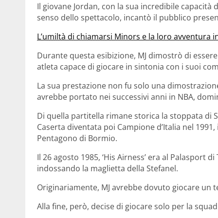
Il giovane Jordan, con la sua incredibile capacità d
senso dello spettacolo, incantò il pubblico presen
L’umiltà di chiamarsi Minors e la loro avventura in
Durante questa esibizione, MJ dimostrò di esser
atleta capace di giocare in sintonia con i suoi comp
La sua prestazione non fu solo una dimostrazione d
avrebbe portato nei successivi anni in NBA, domi
Di quella partitella rimane storica la stoppata di 
Caserta diventata poi Campione d’Italia nel 1991, 
Pentagono di Bormio.
Il 26 agosto 1985, ‘His Airness’ era al Palasport d
indossando la maglietta della Stefanel.
Originariamente, MJ avrebbe dovuto giocare un 
Alla fine, però, decise di giocare solo per la squad