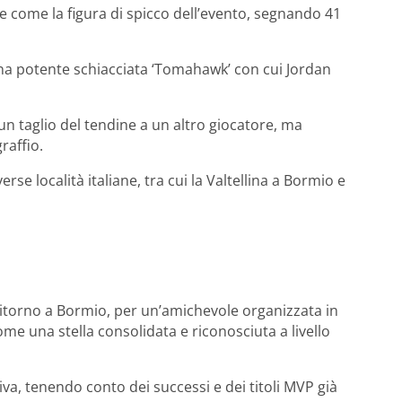
te come la figura di spicco dell’evento, segnando 41
una potente schiacciata ‘Tomahawk’ con cui Jordan
n taglio del tendine a un altro giocatore, ma
raffio.
rse località italiane, tra cui la Valtellina a Bormio e
ritorno a Bormio, per un’amichevole organizzata in
come una stella consolidata e riconosciuta a livello
iva, tenendo conto dei successi e dei titoli MVP già