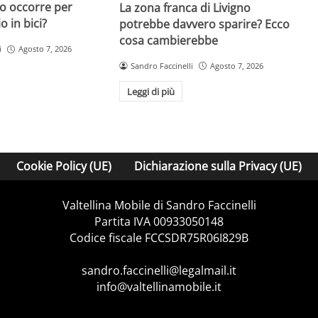
o occorre per
La zona franca di Livigno
io in bici?
potrebbe davvero sparire? Ecco
cosa cambierebbe
i
Agosto 7, 2026
Sandro Faccinelli
Agosto 7, 2026
Leggi di più
Cookie Policy (UE)
Dichiarazione sulla Privacy (UE)
Valtellina Mobile di Sandro Faccinelli
Partita IVA 00933050148
Codice fiscale FCCSDR75R06I829B
sandro.faccinelli@legalmail.it
info@valtellinamobile.it