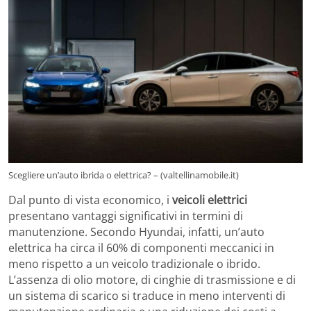
Scegliere un’auto ibrida o elettrica? – (valtellinamobile.it)
Dal punto di vista economico, i
veicoli elettrici
presentano vantaggi significativi in termini di
manutenzione. Secondo Hyundai, infatti, un’auto
elettrica ha circa il 60% di componenti meccanici in
meno rispetto a un veicolo tradizionale o ibrido.
L’assenza di olio motore, di cinghie di trasmissione e di
un sistema di scarico si traduce in meno interventi di