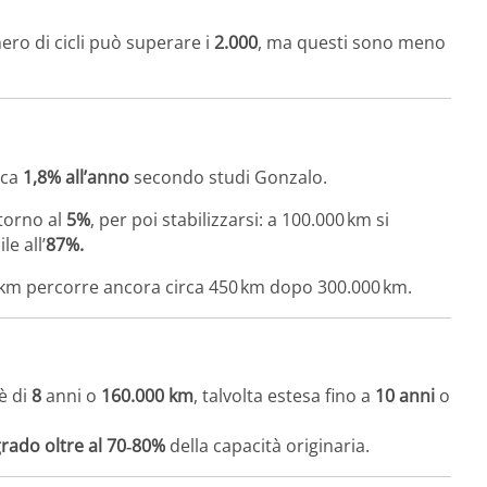
umero di cicli può superare i
2.000
, ma questi sono meno
rca
1,8% all’anno
secondo studi Gonzalo.
ttorno al
5%
, per poi stabilizzarsi: a 100.000 km si
e all’
87%.
0 km percorre ancora circa 450 km dopo 300.000 km.
è di
8
anni o
160.000 km
, talvolta estesa fino a
10 anni
o
rado oltre al 70‑80%
della capacità originaria.