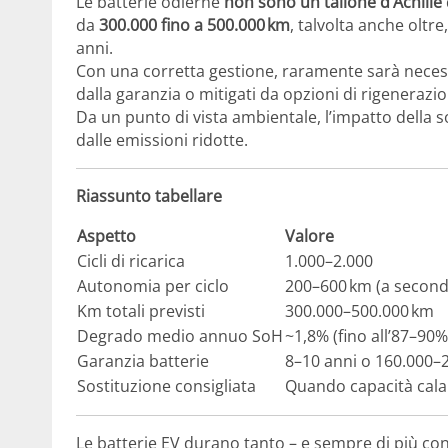
Le batterie odierne
non sono un tallone d’Achille
da
300.000 fino a 500.000 km
, talvolta anche olt
anni.
Con una corretta gestione, raramente sarà necessa
dalla garanzia o mitigati da opzioni di rigenerazi
Da un punto di vista ambientale, l’impatto della 
dalle emissioni ridotte.
Riassunto tabellare
Aspetto
Valore
Cicli di ricarica
1.000–2.000
Autonomia per ciclo
200–600 km (a second
Km totali previsti
300.000–500.000 km
Degrado medio annuo SoH
~1,8% (fino all’87–90
Garanzia batterie
8–10 anni o 160.000–
Sostituzione consigliata
Quando capacità cala
Le batterie EV durano tanto – e sempre di più con