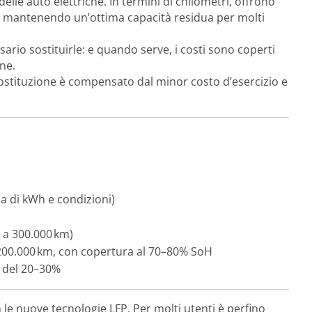
delle auto elettriche. In termini di chilometri, offrono
re, mantenendo un’ottima capacità residua per molti
rio sostituirle: e quando serve, i costi sono coperti
one.
sostituzione è compensato dal minor costo d’esercizio e
a di kWh e condizioni)
% a 300.000 km)
200.000 km, con copertura al 70–80% SoH
 del 20–30%
 le nuove tecnologie LFP. Per molti utenti è perfino