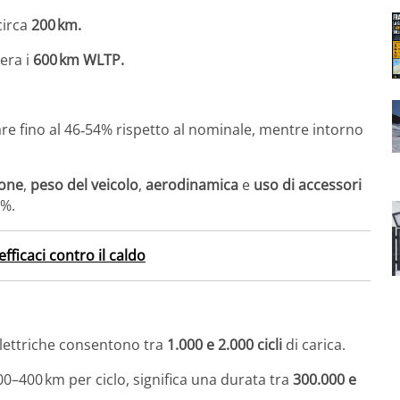
circa
200 km.
era i
600 km WLTP.
are fino al 46‑54% rispetto al nominale, mentre intorno
ione
,
peso del veicolo
,
aerodinamica
e
uso di accessori
0%.
fficaci contro il caldo
o elettriche consentono tra
1.000 e 2.000 cicli
di carica.
00–400 km per ciclo, significa una durata tra
300.000 e