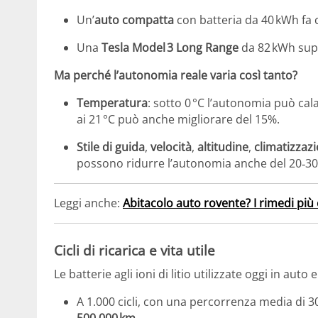
Un’
auto compatta
con batteria da 40 kWh fa 
Una
Tesla Model 3 Long Range
da 82 kWh sup
Ma perché l’autonomia reale varia così tanto?
Temperatura
: sotto 0 °C l’autonomia può cal
ai 21 °C può anche migliorare del 15%.
Stile di guida
,
velocità
,
altitudine
,
climatizzaz
possono ridurre l’autonomia anche del 20‑3
Leggi anche:
Abitacolo auto rovente? I rimedi più e
Cicli di ricarica e vita utile
Le batterie agli ioni di litio utilizzate oggi in aut
A 1.000 cicli, con una percorrenza media di 3