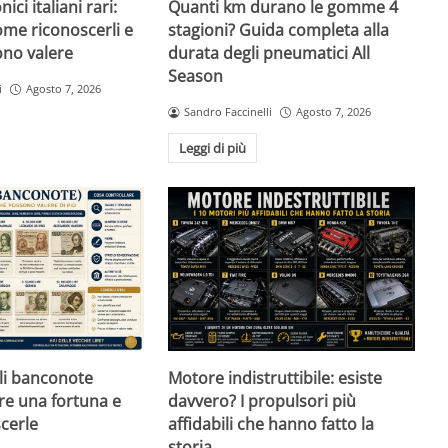
ici italiani rari:
Quanti km durano le gomme 4
ome riconoscerli e
stagioni? Guida completa alla
no valere
durata degli pneumatici All
Season
i
Agosto 7, 2026
Sandro Faccinelli
Agosto 7, 2026
Leggi di più
ali banconote
Motore indistruttibile: esiste
re una fortuna e
davvero? I propulsori più
cerle
affidabili che hanno fatto la
storia