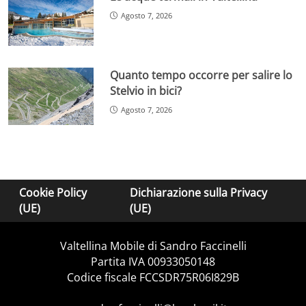
Agosto 7, 2026
Quanto tempo occorre per salire lo
Stelvio in bici?
Agosto 7, 2026
Cookie Policy
Dichiarazione sulla Privacy
(UE)
(UE)
Valtellina Mobile di Sandro Faccinelli
Partita IVA 00933050148
Codice fiscale FCCSDR75R06I829B