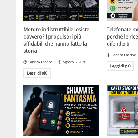
Motore indistruttibile: esiste
Telefonate m
davvero? I propulsori più
perché le ric
affidabili che hanno fatto la
difenderti
storia
Sandro Faccinell
Sandro Faccinelli
Agosto 5, 2026
Leggi di più
Leggi di più