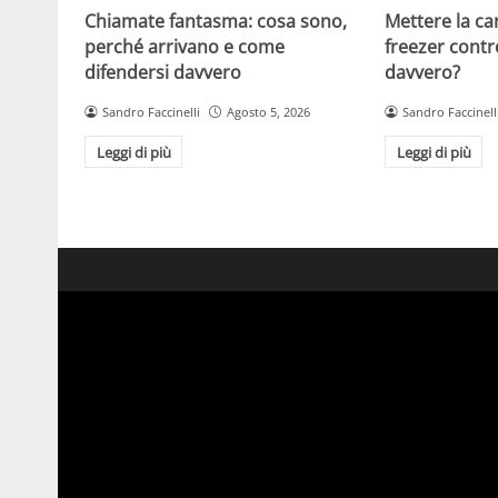
Chiamate fantasma: cosa sono,
Mettere la ca
perché arrivano e come
freezer contr
difendersi davvero
davvero?
Sandro Faccinelli
Agosto 5, 2026
Sandro Faccinell
Leggi di più
Leggi di più