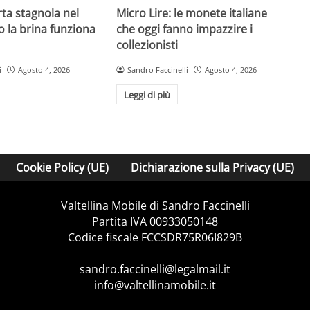
rta stagnola nel
Micro Lire: le monete italiane
o la brina funziona
che oggi fanno impazzire i
collezionisti
i
Agosto 4, 2026
Sandro Faccinelli
Agosto 4, 2026
Leggi di più
Cookie Policy (UE)
Dichiarazione sulla Privacy (UE)
Valtellina Mobile di Sandro Faccinelli
Partita IVA 00933050148
Codice fiscale FCCSDR75R06I829B
sandro.faccinelli@legalmail.it
info@valtellinamobile.it