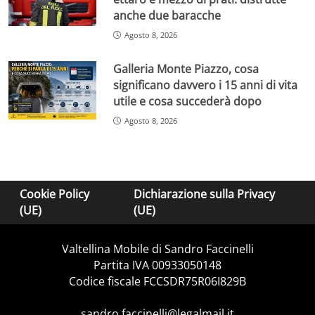
anche due baracche
Agosto 8, 2026
Galleria Monte Piazzo, cosa
significano davvero i 15 anni di vita
utile e cosa succederà dopo
Agosto 8, 2026
Cookie Policy
Dichiarazione sulla Privacy
(UE)
(UE)
Valtellina Mobile di Sandro Faccinelli
Partita IVA 00933050148
Codice fiscale FCCSDR75R06I829B
sandro.faccinelli@legalmail.it