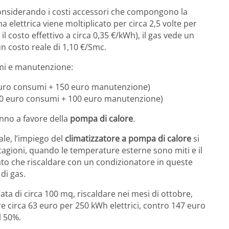
considerando i costi accessori che compongono la
a elettrica viene moltiplicato per circa 2,5 volte per
il costo effettivo a circa 0,35 €/kWh), il gas vede un
 un costo reale di 1,10 €/Smc.
umi e manutenzione:
 euro consumi + 150 euro manutenzione)
440 euro consumi + 100 euro manutenzione)
’anno a favore della
pompa di calore
.
ale, l’impiego del
climatizzatore a pompa di calore
si
tagioni, quando le temperature esterne sono miti e il
o che riscaldare con un condizionatore in queste
di gas.
ta di circa 100 mq, riscaldare nei mesi di ottobre,
 circa 63 euro per 250 kWh elettrici, contro 147 euro
l 50%.