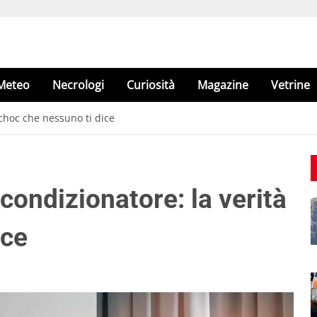
Meteo
Necrologi
Curiosità
Magazine
Vetrine
 choc che nessuno ti dice
 condizionatore: la verità
ice