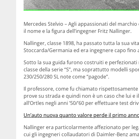
Mercedes Stelvio – Agli appassionati del marchio
il nome e la figura dell’ingegner Fritz Nallinger.
Nallinger, classe 1898, ha passato tutta la sua vi
Stoccarda/Germania ed era ingegnere capo fino 
Sotto la sua guida furono costruiti e perfezionati 
classe della serie “S”, ma soprattutto modelli sport
230/250/280 SL note come “pagode”.
Il professore, come fu chiamato rispettosamente 
prove su strada e quindi non è un caso che lui e 
all’Ortles negli anni ’50/’60 per effettuare test dr
Un’auto nuova quanto valore perde il primo anno 
Nallinger era particolarmente affezionato per leg
cui gli ingegneri collaudatori di Daimler-Benz a