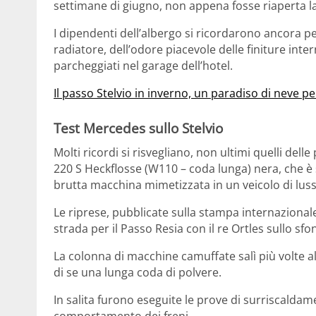
settimane di giugno, non appena fosse riaperta l
I dipendenti dell’albergo si ricordarono ancora per
radiatore, dell’odore piacevole delle finiture inte
parcheggiati nel garage dell’hotel.
Il passo Stelvio in inverno, un paradiso di neve pe
Test Mercedes sullo Stelvio
Molti ricordi si risvegliano, non ultimi quelli dell
220 S Heckflosse (W110 – coda lunga) nera, che è
brutta macchina mimetizzata in un veicolo di lusso
Le riprese, pubblicate sulla stampa internazionale,
strada per il Passo Resia con il re Ortles sullo sfo
La colonna di macchine camuffate salì più volte al
di se una lunga coda di polvere.
In salita furono eseguite le prove di surriscaldam
comportamento dei freni.