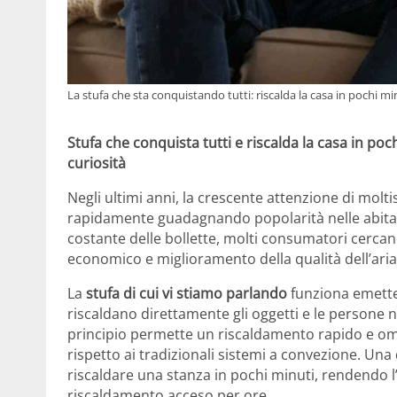
La stufa che sta conquistando tutti: riscalda la casa in pochi min
Stufa che conquista tutti e riscalda la casa in pochi
curiosità
Negli ultimi anni, la crescente attenzione di molti
rapidamente guadagnando popolarità nelle abitazio
costante delle bollette, molti consumatori cerca
economico e miglioramento della qualità dell’ari
La
stufa di cui vi stiamo parlando
funziona emette
riscaldano direttamente gli oggetti e le persone n
principio permette un riscaldamento rapido e o
rispetto ai tradizionali sistemi a convezione. Una 
riscaldare una stanza in pochi minuti, rendendo 
riscaldamento acceso per ore.