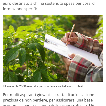
euro destinato a chi ha sostenuto spese per corsi di
formazione specifici.
Il bonus da 2500 euro sta per scadere – valtellinamobile.it
Per molti aspiranti giovani, si tratta di un’occasione
preziosa da non perdere, per assicurarsi una base
economica per lo sviluppo delle proprie attività.
Un