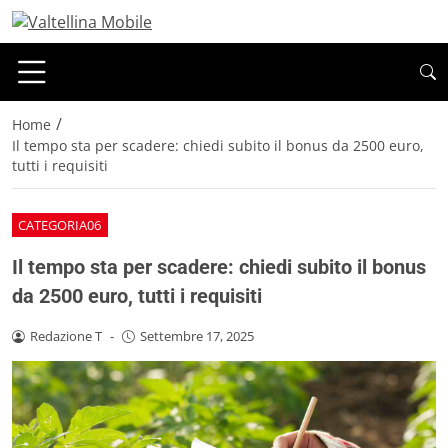
/
Home
Il tempo sta per scadere: chiedi subito il bonus da 2500 euro,
tutti i requisiti
CATEGORIA06
Il tempo sta per scadere: chiedi subito il bonus
da 2500 euro, tutti i requisiti
Redazione T
-
Settembre 17, 2025