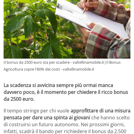
Il bonus da 2500 euro sta per scadere - valtellinamobile.it|Il Bonus
Agricoltura copre l'80% dei costi - valtellinamobile.it
La scadenza si avvicina sempre più ormai manca
davvero poco, è il momento per chiedere il ricco bonus
da 2500 euro.
Il tempo stringe per chi vuole
approfittare di una misura
pensata per dare una spinta ai giovani
che hanno scelto
di costruirsi un futuro autonomo. Nei prossimi giorni,
infatti, scadrà il bando per richiedere il bonus da 2.500