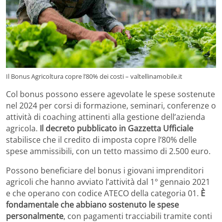
Il Bonus Agricoltura copre l’80% dei costi – valtellinamobile.it
Col bonus possono essere agevolate le spese sostenute
nel 2024 per corsi di formazione, seminari, conferenze o
attività di coaching attinenti alla gestione dell’azienda
agricola.
Il decreto pubblicato in Gazzetta Ufficiale
stabilisce che il credito di imposta copre l’80% delle
spese ammissibili, con un tetto massimo di 2.500 euro.
Possono beneficiare del bonus i giovani imprenditori
agricoli che hanno avviato l’attività dal 1° gennaio 2021
e che operano con codice ATECO della categoria 01.
È
fondamentale che abbiano sostenuto le spese
personalmente
, con pagamenti tracciabili tramite conti