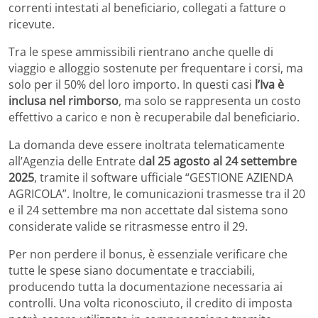
correnti intestati al beneficiario, collegati a fatture o
ricevute.
Tra le spese ammissibili rientrano anche quelle di
viaggio e alloggio sostenute per frequentare i corsi, ma
solo per il 50% del loro importo. In questi casi
l’Iva è
inclusa nel rimborso
, ma solo se rappresenta un costo
effettivo a carico e non è recuperabile dal beneficiario.
La domanda deve essere inoltrata telematicamente
all’Agenzia delle Entrate d
al 25 agosto al 24 settembre
2025
, tramite il software ufficiale “GESTIONE AZIENDA
AGRICOLA”. Inoltre, le comunicazioni trasmesse tra il 20
e il 24 settembre ma non accettate dal sistema sono
considerate valide se ritrasmesse entro il 29.
Per non perdere il bonus, è essenziale verificare che
tutte le spese siano documentate e tracciabili,
producendo tutta la documentazione necessaria ai
controlli. Una volta riconosciuto, il credito di imposta