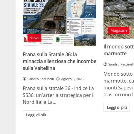
Magazine
News
Il mondo sott
marmotte
Frana sulla Statale 36: la
minaccia silenziosa che incombe
Sandro Faccinell
sulla Valtellina
Mondo sotto t
Sandro Faccinelli
Agosto 6, 2026
marmotte: cus
monti Sapevi
Frana sulla statale 36 - Indice La
trascorrono 
SS36: un'arteria strategica per il
Nord Italia La…
Leggi di più
Leggi di più