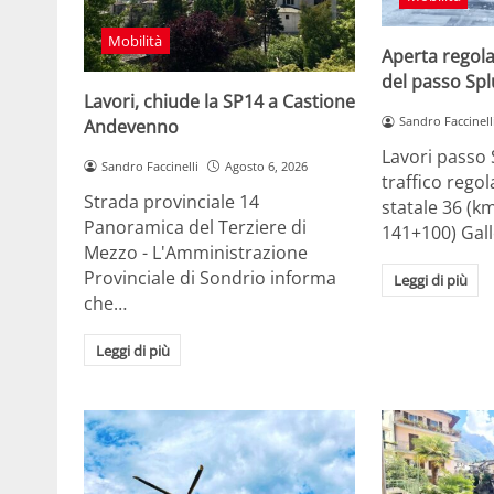
Mobilità
Aperta regol
del passo Sp
Lavori, chiude la SP14 a Castione
Sandro Faccinell
Andevenno
Lavori passo 
Sandro Faccinelli
Agosto 6, 2026
traffico rego
Strada provinciale 14
statale 36 (k
Panoramica del Terziere di
141+100) Gal
Mezzo - L'Amministrazione
Provinciale di Sondrio informa
Leggi di più
che…
Leggi di più