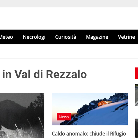
Meteo
Necrologi
Curiosità
Magazine
Vetrine
i in Val di Rezzalo
News
Caldo anomalo: chiude il Rifugio