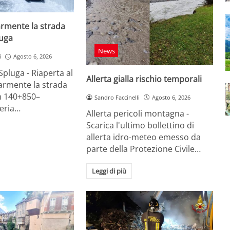
armente la strada
luga
News
i
Agosto 6, 2026
Spluga - Riaperta al
Allerta gialla rischio temporali
larmente la strada
m 140+850–
Sandro Faccinelli
Agosto 6, 2026
leria…
Allerta pericoli montagna -
Scarica l'ultimo bollettino di
allerta idro-meteo emesso da
parte della Protezione Civile…
Leggi di più