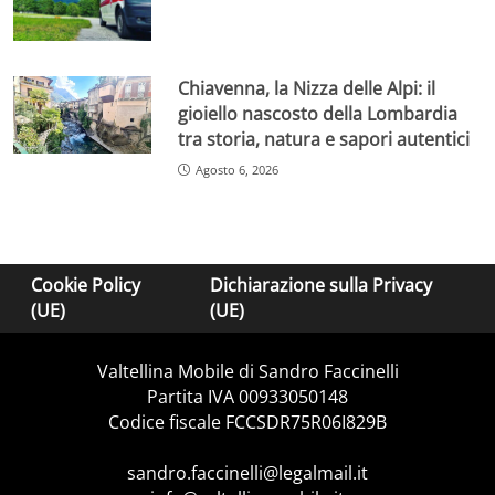
Chiavenna, la Nizza delle Alpi: il
gioiello nascosto della Lombardia
tra storia, natura e sapori autentici
Agosto 6, 2026
Cookie Policy
Dichiarazione sulla Privacy
(UE)
(UE)
Valtellina Mobile di Sandro Faccinelli
Partita IVA 00933050148
Codice fiscale FCCSDR75R06I829B
sandro.faccinelli@legalmail.it