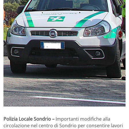
Polizia Locale Sondrio –
Importanti modifiche alla
circolazione nel centro di
Sondrio
per consentire lavori