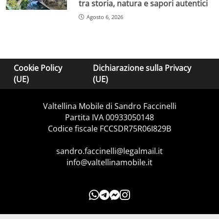
tra storia, natura e sapori autentici
Agosto 6, 2026
Cookie Policy
Dichiarazione sulla Privacy
(UE)
(UE)
Valtellina Mobile di Sandro Faccinelli
Partita IVA 00933050148
Codice fiscale FCCSDR75R06I829B
sandro.faccinelli@legalmail.it
info@valtellinamobile.it