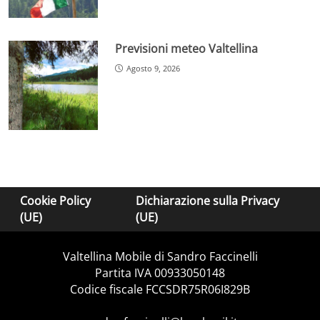
Previsioni meteo Valtellina
Agosto 9, 2026
Cookie Policy
Dichiarazione sulla Privacy
(UE)
(UE)
Valtellina Mobile di Sandro Faccinelli
Partita IVA 00933050148
Codice fiscale FCCSDR75R06I829B