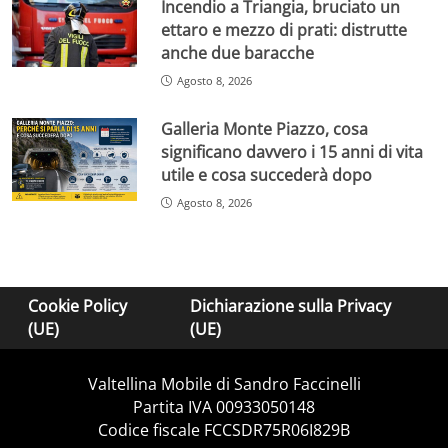
Incendio a Triangia, bruciato un
ettaro e mezzo di prati: distrutte
anche due baracche
Agosto 8, 2026
Galleria Monte Piazzo, cosa
significano davvero i 15 anni di vita
utile e cosa succederà dopo
Agosto 8, 2026
Cookie Policy
Dichiarazione sulla Privacy
(UE)
(UE)
Valtellina Mobile di Sandro Faccinelli
Partita IVA 00933050148
Codice fiscale FCCSDR75R06I829B